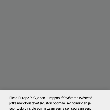
Ricoh Europe PLC ja sen kumppanit/Käytämme evästeitä
jotka mahdollistavat sivuston optimaalisen toiminnan ja
suorituskyvyn, yleisön mittaamisen ja sen seuraamisen,